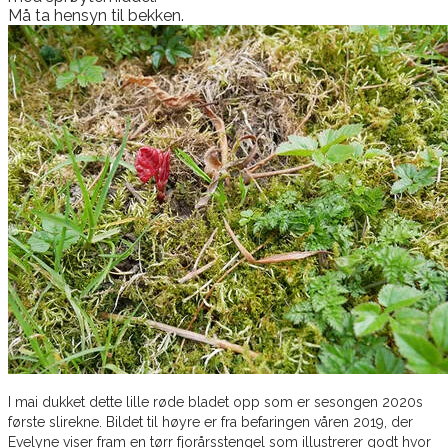
Må ta hensyn til bekken.
I mai dukket dette lille røde bladet opp som er sesongen 2020s
første slirekne. Bildet til høyre er fra befaringen våren 2019, der
Evelyne viser fram en tørr fjorårsstengel som illustrerer godt hvor