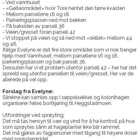
- Ved vannhuset
- «Geiteområdet» hvor Tore hentet den tørre kvasten
- Mellom parsellene 16 og 18
- Parkeringsplassen ned mot bekken
- På baksiden av parsell 36
- Veien/gresset foran parsell 42
- Vi stoppet på veien og så ned mot «skillet» mellom 44
og 46.
Ifølge Evelyne er det fire store områder som vi nok trenger
hjelp med: Vannhuset, mellom parsellene 16 og 18,
parkeringsplassen og bak parsell 36.
Dessuten har vi et problem utenfor parsell 42 – her har det
spredd seg utenfor parsellen til veien/gresset. Her var de
allerede på vei opp.
​
Forslag fra Evelyne:
Slirekne kan samles opp i søppelsekker, og kolonihagen
organiserer felles bortkjøring til Heggstadmoen.
​Utfordringer ved sprøyting:
Det må tas hensyn til vær og vind for å ha kontroll på hva
som sprøytes sånn at hageplanter ikke blir rammet.
Det må gjøres av fagpersoner med tilgang til høyere doser
med sprøytemiddel.