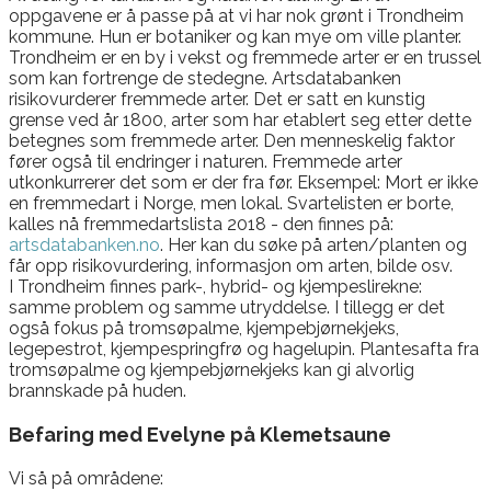
oppgavene er å passe på at vi har nok grønt i Trondheim
kommune. Hun er botaniker og kan mye om ville planter.
Trondheim er en by i vekst og fremmede arter er en trussel
som kan fortrenge de stedegne. Artsdatabanken
risikovurderer fremmede arter. Det er satt en kunstig
grense ved år 1800, arter som har etablert seg etter dette
betegnes som fremmede arter. Den menneskelig faktor
fører også til endringer i naturen. Fremmede arter
utkonkurrerer det som er der fra før. Eksempel: Mort er ikke
en fremmedart i Norge, men lokal. Svartelisten er borte,
kalles nå fremmedartslista 2018 - den finnes på:
artsdatabanken.no
. Her kan du søke på arten/planten og
får opp risikovurdering, informasjon om arten, bilde osv.
I Trondheim finnes park-, hybrid- og kjempeslirekne:
samme problem og samme utryddelse. I tillegg er det
også fokus på tromsøpalme, kjempebjørnekjeks,
legepestrot, kjempespringfrø og hagelupin. Plantesafta fra
tromsøpalme og kjempebjørnekjeks kan gi alvorlig
brannskade på huden.
Befaring med Evelyne på Klemetsaune
Vi så på områdene: