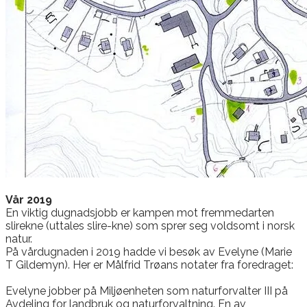
​Vår 2019
En viktig dugnadsjobb er kampen mot fremmedarten
slirekne (u
ttales slire-kne)
som sprer seg voldsomt i norsk
natur.
På vårdugnaden i 2019 hadde vi besøk av Evelyne (Marie
T Gildemyn).
Her er Målfrid Trøans notater fra foredraget:
Evelyne jobber på Miljøenheten som naturforvalter III på
Avdeling for landbruk og naturforvaltning. En av