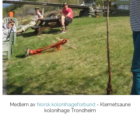
Medlem av
Norsk kolonihageforbund
- Klemetsaune
kolonihage Trondheim