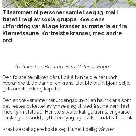
Tilsammen ni personer samlet seg 13. mai i
tunet i regi av sosialgruppa. Kveldens
utfordring var å lage kranser av materialer fra
Klemetsaune. Kortreiste kranser, med andre
ord.
Av ​Anne Lise Braarud. Foto: Cathrine Enge.
Den første teknikken går ut på å tvinne greiner rundt
hverandre til de danner en krans. Det ble brukt bjørk, selje,
gullkornell, lerk og kaprifol.
Den andre varianten tar utgangspunkt i en halmkrans som
det festes buketter av ymse slag til, ved å surre dem fast
med tynn ståltråd. Her ble skvallerkål, geitrams, engkarse,
ferske granskudd , tyttebærlyng og bjørkeskudd tatt i bruk.
Kreative deltagere koste seg i tunet i deilig vårvær.