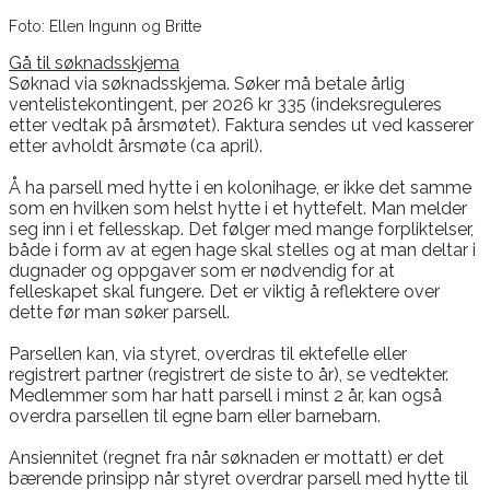
Foto: Ellen Ingunn og Britte
Gå til søknadsskjema
Søknad via søknadsskjema. Søker må betale årlig
ventelistekontingent, per 2026
kr 335 (indeksreguleres
etter vedtak på årsmøtet)
. Faktura sendes ut ved kasserer
etter avholdt årsmøte (ca april).
Å ha parsell med hytte i en kolonihage, er ikke det samme
som en hvilken som helst hytte i et hyttefelt. Man melder
seg inn i et fellesskap. Det følger med mange forpliktelser,
både i form av at egen hage skal stelles og at man deltar i
dugnader og oppgaver som er nødvendig for at
felleskapet skal fungere. Det er viktig å reflektere over
dette før man søker parsell.
Parsellen kan, via styret, overdras til ektefelle eller
registrert partner (registrert de siste to år), se vedtekter.
Medlemmer som har hatt parsell i minst 2 år, kan også
overdra parsellen til egne barn eller barnebarn.
Ansiennitet (regnet fra når søknaden er mottatt) er det
bærende prinsipp når styret overdrar parsell med hytte til