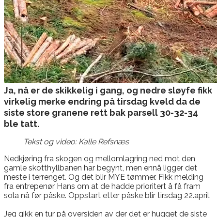
​​Ja, nå er de skikkelig i gang, og nedre sløyfe fikk
virkelig merke endring på tirsdag kveld da de
siste store granene rett bak parsell 30-32-34
ble tatt.
Tekst og video: Kalle Refsnæs
Nedkjøring fra skogen og mellomlagring ned mot den
gamle skotthyllbanen har begynt, men ennå ligger det
meste i terrenget. Og det blir MYE tømmer. Fikk melding
fra entrepenør Hans om at de hadde prioritert å få fram
sola nå før påske. Oppstart etter påske blir tirsdag 22.april.
Jeg gikk en tur på oversiden av der det er hugget de siste