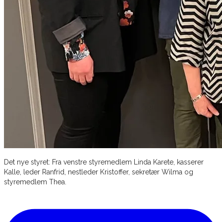
Det nye styret: Fra venstre styremedlem Linda Karete, kasserer
Kalle, leder Ranfrid, nestleder Kristoffer, sekretær Wilma og
styremedlem Thea.