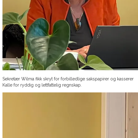
Sekretær Wilma fikk skryt for forbilledlige sakspapirer og kasserer
Kalle for ryddig og lettfattelig regnskap.