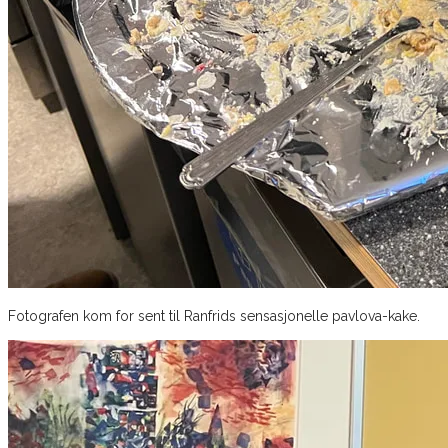
Fotografen kom for sent til Ranfrids sensasjonelle pavlova-kake.