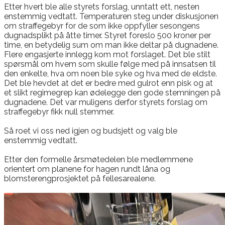
​Etter hvert ble alle styrets forslag, unntatt ett, nesten
enstemmig vedtatt. Temperaturen steg under diskusjonen
om straffegebyr for de som ikke oppfyller sesongens
dugnadsplikt på åtte timer. Styret foreslo 500 kroner per
time, en betydelig sum om man ikke deltar på dugnadene.
Flere engasjerte innlegg kom mot forslaget. Det ble stilt
spørsmål om hvem som skulle følge med på innsatsen til
den enkelte, hva om noen ble syke og hva med de eldste.
Det ble hevdet at det er bedre med gulrot enn pisk og at
et slikt regimegrep kan ødelegge den gode stemningen på
dugnadene. Det var muligens derfor styrets forslag om
straffegebyr fikk null stemmer.
Så roet vi oss ned igjen og budsjett og valg ble
enstemmig vedtatt.
Etter den formelle årsmøtedelen ble medlemmene
orientert om planene for hagen rundt låna og
blomsterengprosjektet på fellesarealene.