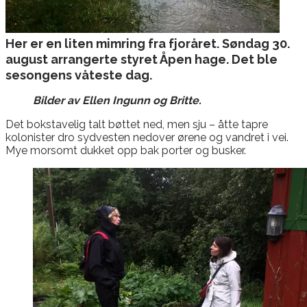
Her er en liten mimring fra fjoråret. Søndag 30.
august arrangerte styret Åpen hage. Det ble
sesongens våteste dag.
Bilder av Ellen Ingunn og Britte.
Det bokstavelig talt bøttet ned, men sju – åtte tapre
kolonister dro sydvesten nedover ørene og vandret i vei.
Mye morsomt dukket opp bak porter og busker.